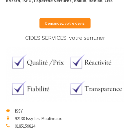
Bricard, ISEO, Laperche Serrures, Pollux, Reelax, Cisa
Demandez votre devis
CIDES SERVICES, votre serrurier
ISSY
92130
Issy-les-Moulineaux
0185159824