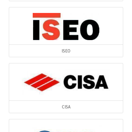
ISEO
CISA