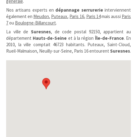
générale
.
Nos artisans experts en
dépannage serrurerie
interviennent
également en
Meudon
,
Puteaux
,
Paris 16
,
Paris 14
mais aussi
Paris
7
ou
Boulogne-Billancourt
.
La ville de
Suresnes
, de code postal 92150, appartient au
département
Hauts-de-Seine
et à la région
Île-de-France
. En
2010, la ville comptait 46723 habitants. Puteaux, Saint-Cloud,
Rueil-Malmaison, Neuilly-sur-Seine, Paris 16 entourent
Suresnes
.